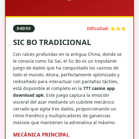
Dificultad: ⭐⭐⭐
DADOS
SIC BO TRADICIONAL
Con raíces profundas en la antigua China, donde se
le conocía como Tai Sai, el Sic Bo es un trepidante
juego de dados que ha conquistado los casinos de
todo el mundo. Ahora, perfectamente optimizado y
rediseñado para interactuar con pantallas táctiles,
está disponible al completo en la
777 casino app
download apk
. Este juego captura la emoción
visceral del azar mediante un cubilete mecánico
cerrado que agita tres dados, proporcionando un
ritmo frenético y multiplicadores de ganancias
masivos que mantienen la adrenalina al máximo.
MECÁNICA PRINCIPAL