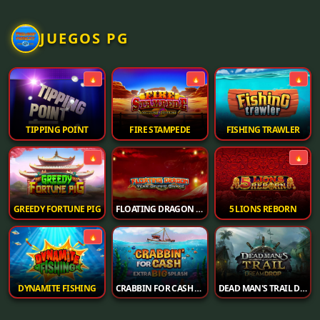
JUEGOS PG
🔥
🔥
🔥
Tendencia
Tendencia
Tenden
TIPPING POINT
FIRE STAMPEDE
FISHING TRAWLER
🔥
🔥
Tendencia
Tenden
GREEDY FORTUNE PIG
FLOATING DRAGON – YEAR OF THE SNAKE
5 LIONS REBORN
🔥
Tendencia
DYNAMITE FISHING
CRABBIN FOR CASH EXTRA BIG SPLASH
DEAD MAN'S TRAIL DREAM DROP