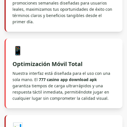
promociones semanales diseñadas para usuarios
leales, maximizamos tus oportunidades de éxito con
términos claros y beneficios tangibles desde el
primer día.
📱
Optimización Móvil Total
Nuestra interfaz está diseñada para el uso con una
sola mano. El
777 casino app download apk
garantiza tiempos de carga ultrarrápidos y una
respuesta táctil inmediata, permitiéndote jugar en
cualquier lugar sin comprometer la calidad visual.
📊