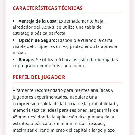
CARACTERÍSTICAS TÉCNICAS
Ventaja de la Casa:
Extremadamente baja,
alrededor del 0.5% si se utiliza una tabla de
estrategia básica perfecta.
Opción de Seguro:
Disponible cuando la carta
visible del crupier es un As, protegiendo la apuesta
inicial.
Barajas:
Se utilizan 6 barajas estándar barajadas
criptográficamente tras cada mano.
PERFIL DEL JUGADOR
Altamente recomendado para mentes analíticas y
jugadores experimentados. Requiere una
comprensión sólida de la teoría de la probabilidad y
memoria táctica. Ideal para sesiones largas (más de
45 minutos) donde la aplicación disciplinada de la
estrategia básica permite minimizar riesgos y
maximizar el rendimiento del capital a largo plazo.