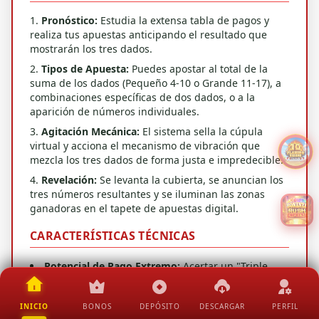
Pronóstico:
Estudia la extensa tabla de pagos y
realiza tus apuestas anticipando el resultado que
mostrarán los tres dados.
Tipos de Apuesta:
Puedes apostar al total de la
suma de los dados (Pequeño 4-10 o Grande 11-17), a
combinaciones específicas de dos dados, o a la
aparición de números individuales.
Agitación Mecánica:
El sistema sella la cúpula
virtual y acciona el mecanismo de vibración que
mezcla los tres dados de forma justa e impredecible.
Revelación:
Se levanta la cubierta, se anuncian los
tres números resultantes y se iluminan las zonas
ganadoras en el tapete de apuestas digital.
CARACTERÍSTICAS TÉCNICAS
Potencial de Pago Extremo:
Acertar un "Triple
Específico" (por ejemplo, tres cuatros) otorga un
monumental multiplicador de 180 a 1.
INICIO
BONOS
DEPÓSITO
DESCARGAR
PERFIL
Volatilidad Variable:
Permite gestionar el riesgo