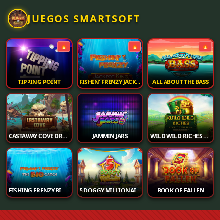
JUEGOS SMARTSOFT
🔥
🔥
🔥
Tendencia
Tendencia
Tenden
TIPPING POINT
FISHIN' FRENZY JACKPOT KING
ALL ABOUT THE BASS
CASTAWAY COVE DREAM DROP
JAMMIN JARS
WILD WILD RICHES MEGAWAYS
FISHING FRENZY BIG CATCH
5 DOGGY MILLIONAIRES DREAM DROP
BOOK OF FALLEN