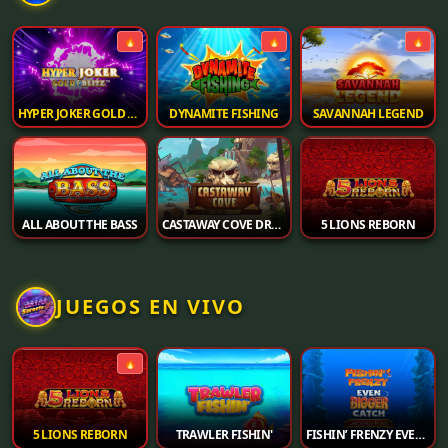
🔥
🔥
🔥
Tendencia
Tendencia
Tenden
HYPER JOKER GOLD BLITZ
DYNAMITE FISHING
SAVANNAH LEGEND
ALL ABOUT THE BASS
CASTAWAY COVE DREAM DROP
5 LIONS REBORN
JUEGOS EN VIVO
🔥
Tendencia
5 LIONS REBORN
TRAWLER FISHIN'
FISHIN’ FRENZY EVEN BIGGER CATCH JACKPOT KING