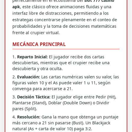
perfectamente en el ecosistema del
slot 777 casino
apk
, este clásico ofrece animaciones fluidas y una
interfaz libre de distracciones, permitiendo a los
estrategas concentrarse plenamente en el conteo de
probabilidades y la toma de decisiones matemáticas
frente al crupier virtual.
MECÁNICA PRINCIPAL
Reparto Inicial:
El jugador recibe dos cartas
descubiertas, mientras que el crupier recibe una
descubierta y otra oculta.
Evaluación:
Las cartas numéricas valen su valor, las
figuras valen 10 y el As puede valer 1 u 11, según
convenga para acercarse a 21.
Decisión Táctica:
El jugador elige entre Pedir (Hit),
Plantarse (Stand), Doblar (Double Down) o Dividir
pares (Split).
Resolución:
Gana la mano que obtenga un puntaje
más cercano a 21 sin pasarse (Bust). Un Blackjack
natural (As + carta de valor 10) paga 3:2.