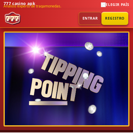
777 casino apk
ELEGIR PAÍS
Análisis experto de tragamonedas.
ENTRAR
REGISTRO