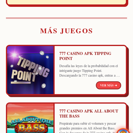
MÁS JUEGOS
777 CASINO APK TIPPING
POINT
Desafía las leyes de la probabilidad con el
intrigante juego Tipping Point.
Descargando la 777 casino apk, entras a un
mundo de decisiones críticas y recompensas
extremas, donde la estrategia y el azar se
VER MÁS ➔
cruzan de manera brillante. Los rodillos
están llenos de símbolos relucientes que
caen en cascada. Al jugar en la slot 777
casino apk, tu objetivo es alcanzar el modo
clímax, una función especial que acumula
777 CASINO APK ALL ABOUT
multiplicadores progresivos sin límite. La
THE BASS
atmósfera de suspenso y los efectos de
sonido envolventes aseguran una sesión
Prepárate para subir el volumen y pescar
completamente electrizante. Ideal para
grandes premios en All About the Bass.
quienes aman la emoción y los grandes
Con la descarga de la 777 casino apk, te