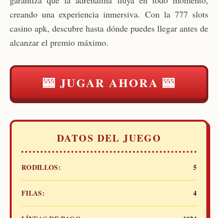
garantiza que la adrenalina fluya en todo momento,
creando una experiencia inmersiva. Con la 777 slots
casino apk, descubre hasta dónde puedes llegar antes de
alcanzar el premio máximo.
🎰 JUGAR AHORA 🎰
DATOS DEL JUEGO
RODILLOS:
5
FILAS:
4