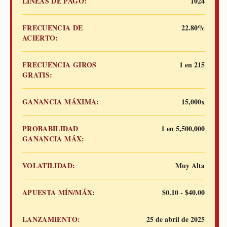
LÍNEAS DE PAGO:
1024
FRECUENCIA DE
22.80%
ACIERTO:
FRECUENCIA GIROS
1 en 215
GRATIS:
GANANCIA MÁXIMA:
15,000x
PROBABILIDAD
1 en 5,500,000
GANANCIA MÁX:
VOLATILIDAD:
Muy Alta
APUESTA MÍN/MÁX:
$0.10 - $40.00
LANZAMIENTO:
25 de abril de 2025