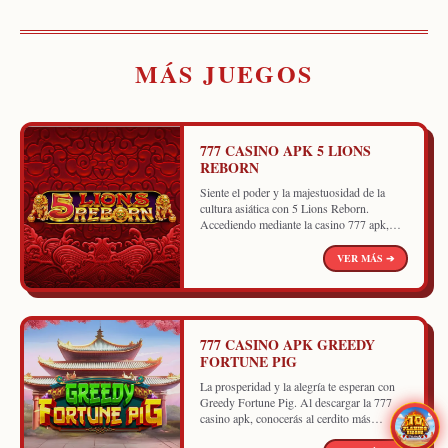
MÁS JUEGOS
777 CASINO APK 5 LIONS
REBORN
Siente el poder y la majestuosidad de la
cultura asiática con 5 Lions Reborn.
Accediendo mediante la casino 777 apk,
este juego te transporta a un místico templo
oriental lleno de guardianes dorados.
VER MÁS ➔
777 CASINO APK GREEDY
FORTUNE PIG
La prosperidad y la alegría te esperan con
Greedy Fortune Pig. Al descargar la 777
casino apk, conocerás al cerdito más
generoso del mundo de los juegos de azar.