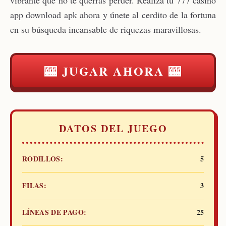
vibrante que no te querrás perder. Realiza tu 777 casino
app download apk ahora y únete al cerdito de la fortuna
en su búsqueda incansable de riquezas maravillosas.
🎰 JUGAR AHORA 🎰
DATOS DEL JUEGO
RODILLOS:
5
FILAS:
3
LÍNEAS DE PAGO:
25