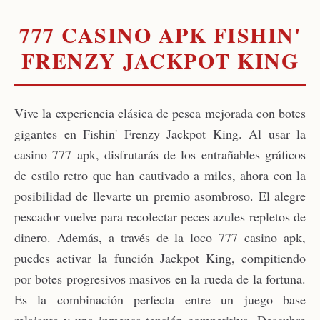
777 CASINO APK FISHIN'
FRENZY JACKPOT KING
Vive la experiencia clásica de pesca mejorada con botes
gigantes en Fishin' Frenzy Jackpot King. Al usar la
casino 777 apk, disfrutarás de los entrañables gráficos
de estilo retro que han cautivado a miles, ahora con la
posibilidad de llevarte un premio asombroso. El alegre
pescador vuelve para recolectar peces azules repletos de
dinero. Además, a través de la loco 777 casino apk,
puedes activar la función Jackpot King, compitiendo
por botes progresivos masivos en la rueda de la fortuna.
Es la combinación perfecta entre un juego base