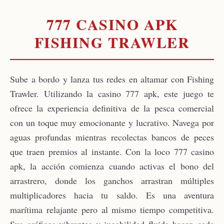
777 CASINO APK
FISHING TRAWLER
Sube a bordo y lanza tus redes en altamar con Fishing
Trawler. Utilizando la casino 777 apk, este juego te
ofrece la experiencia definitiva de la pesca comercial
con un toque muy emocionante y lucrativo. Navega por
aguas profundas mientras recolectas bancos de peces
que traen premios al instante. Con la loco 777 casino
apk, la acción comienza cuando activas el bono del
arrastrero, donde los ganchos arrastran múltiples
multiplicadores hacia tu saldo. Es una aventura
marítima relajante pero al mismo tiempo competitiva.