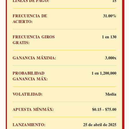
LÍNEAS DE PAGO:
15
FRECUENCIA DE
31.00%
ACIERTO:
FRECUENCIA GIROS
1 en 130
GRATIS:
GANANCIA MÁXIMA:
3,000x
PROBABILIDAD
1 en 1,200,000
GANANCIA MÁX:
VOLATILIDAD:
Media
APUESTA MÍN/MÁX:
$0.15 - $75.00
LANZAMIENTO:
25 de abril de 2025