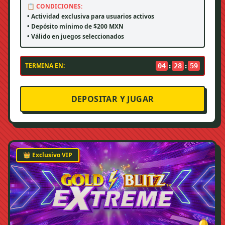
📋 CONDICIONES:
• Actividad exclusiva para usuarios activos
• Depósito mínimo de $200 MXN
• Válido en juegos seleccionados
TERMINA EN:
04
:
28
:
59
DEPOSITAR Y JUGAR
👑 Exclusivo VIP
🔔