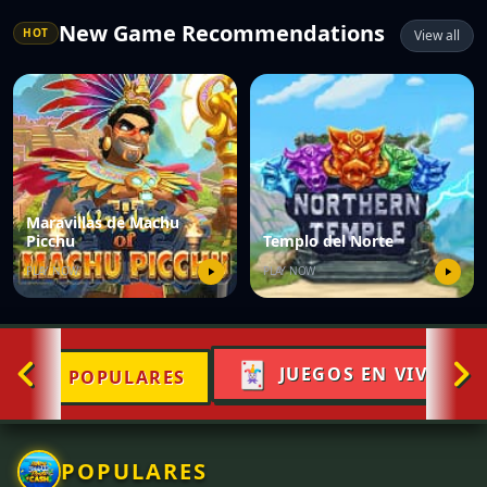
New Game Recommendations
HOT
View all
Maravillas de Machu
Picchu
Templo del Norte
PLAY NOW
PLAY NOW
🃏
🔥
JUEGOS EN VIVO
POPULARES
POPULARES