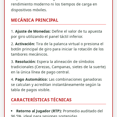
rendimiento moderno ni los tiempos de carga en
dispositivos móviles.
MECÁNICA PRINCIPAL
Ajuste de Monedas:
Define el valor de tu apuesta
por giro utilizando el panel táctil inferior.
Activación:
Tira de la palanca virtual o presiona el
botón principal de giro para iniciar la rotación de los
tambores mecánicos.
Resolución:
Espera la alineación de símbolos
tradicionales (Cerezas, Campanas, sietes de la suerte)
en la única línea de pago central.
Pago Automático:
Las combinaciones ganadoras
se calculan y acreditan instantáneamente según la
tabla de pagos visible.
CARACTERÍSTICAS TÉCNICAS
Retorno al Jugador (RTP):
Promedio auditado del
96.5%, ideal para sesiones sostenidas.