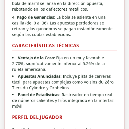
bola de marfil se lanza en la dirección opuesta,
rebotando en los deflectores metálicos.
Pago de Ganancias:
La bola se asienta en una
casilla (del 0 al 36). Las apuestas perdedoras se
retiran y las ganadoras se pagan instantáneamente
según las cuotas establecidas.
CARACTERÍSTICAS TÉCNICAS
Ventaja de la Casa:
Fija en un muy favorable
2.70%, significativamente inferior al 5.26% de la
ruleta americana.
Apuestas Anunciadas:
Incluye pista de carreras
táctil para apuestas complejas como Voisins du Zéro,
Tiers du Cylindre y Orphelins.
Panel de Estadísticas:
Rastreador en tiempo real
de números calientes y fríos integrado en la interfaz
móvil.
PERFIL DEL JUGADOR