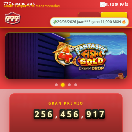
777 casino apk
ELEGIR PAÍS
Análisis experto de tragamonedas.
💸
29/06/2026 Juan*** gano 11,000 MXN 🔥
ENTRAR
REGISTRO
Rendimiento Táctil Óptimo 📱
7️⃣7️⃣7️⃣ CLÁSICO
29/06/2026 Jua*** retiro exitoso 6,600 MXN 💸
🎰
🎲
🃏
💰
🏆
🎰
🎲
🃏
💰
🏆
🎰
🎲
🃏
💰
🏆
🎰
🎲
🃏
💰
Diseñado para veteranos de las tragamonedas
29/06/2026 Juan*** gano 11,000 MXN 🔥
GRAN PREMIO
🏆
🎰
🎲
🃏
💰
🏆
🎰
🎲
🃏
💰
🏆
🎰
🎲
🃏
💰
🏆
🎰
🎲
🃏
29/06/2026 JuanR*** recibio bono 950 MXN 🎉
💰
2
🏆
5
🎰
6
🎲
🃏
,
💰
3
🏆
9
🎰
1
🎲
,
🃏
5
💰
5
🏆
5
29/06/2026 JuanL*** recibio reembolso 1,060 MXN 💵
29/06/2026 JuanRe*** pego el jackpot de 62,000 MXN 🎰
29/06/2026 JuanJ*** recibio bono 550 MXN ✨