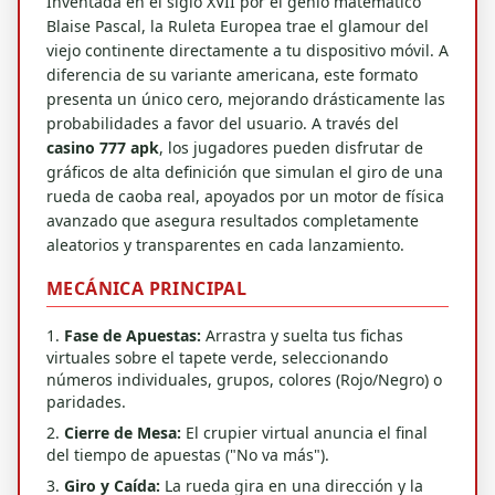
Inventada en el siglo XVII por el genio matemático
Blaise Pascal, la Ruleta Europea trae el glamour del
viejo continente directamente a tu dispositivo móvil. A
diferencia de su variante americana, este formato
presenta un único cero, mejorando drásticamente las
probabilidades a favor del usuario. A través del
casino 777 apk
, los jugadores pueden disfrutar de
gráficos de alta definición que simulan el giro de una
rueda de caoba real, apoyados por un motor de física
avanzado que asegura resultados completamente
aleatorios y transparentes en cada lanzamiento.
MECÁNICA PRINCIPAL
Fase de Apuestas:
Arrastra y suelta tus fichas
virtuales sobre el tapete verde, seleccionando
números individuales, grupos, colores (Rojo/Negro) o
paridades.
Cierre de Mesa:
El crupier virtual anuncia el final
del tiempo de apuestas ("No va más").
Giro y Caída:
La rueda gira en una dirección y la