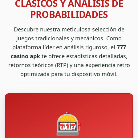
CLÁSICOS Y ANÁLISIS DE
PROBABILIDADES
Descubre nuestra meticulosa selección de
juegos tradicionales y mecánicos. Como
plataforma líder en análisis riguroso, el
777
casino apk
te ofrece estadísticas detalladas,
retornos teóricos (RTP) y una experiencia retro
optimizada para tu dispositivo móvil.
🎰