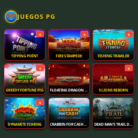
JUEGOS PG
🔥
🔥
🔥
Tendencia
Tendencia
Tenden
TIPPING POINT
FIRE STAMPEDE
FISHING TRAWLER
🔥
🔥
Tendencia
Tenden
GREEDY FORTUNE PIG
FLOATING DRAGON – YEAR OF THE SNAKE
5 LIONS REBORN
🔥
Tendencia
DYNAMITE FISHING
CRABBIN FOR CASH EXTRA BIG SPLASH
DEAD MAN'S TRAIL DREAM DROP