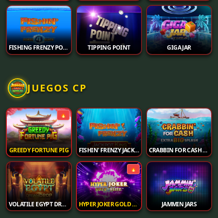
FISHING FRENZY POWER 4 SLOTS
TIPPING POINT
GIGA JAR
JUEGOS CP
🔥
Tendencia
GREEDY FORTUNE PIG
FISHIN' FRENZY JACKPOT KING
CRABBIN FOR CASH EXTRA BIG SPLASH
🔥
Tendencia
VOLATILE EGYPT DREAM DROP
HYPER JOKER GOLD BLITZ
JAMMIN JARS