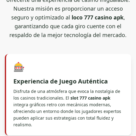
29/06/2026 JuanAn*** retiro exitoso 9,200 MXN ✅
Nuestra misión es proporcionar un acceso
29/06/2026 JuanVa*** retiro exitoso 1,200 MXN 🏦
seguro y optimizado al
loco 777 casino apk
,
29/06/2026 JuanRena*** pego el jackpot de 53,000 MXN 💥
garantizando que cada giro cuente con el
29/06/2026 JuanMate*** recibio reembolso 780 MXN 🎊
29/06/2026 JuanCa*** pego el jackpot de 247,000 MXN 🎰
respaldo de la mejor tecnología del mercado.
29/06/2026 JuanCam*** recibio bono 1,700 MXN 🎁
29/06/2026 JuanRenat*** retiro exitoso 14,200 MXN ✅
29/06/2026 JuanSa*** retiro exitoso 1,300 MXN 🏦
29/06/2026 JuanMar*** gano 9,500 MXN 🏆
🎰
29/06/2026 JuanEd*** gano 12,000 MXN 🔥
29/06/2026 JuanSeb*** pego el jackpot de 130,000 MXN 💥
Experiencia de Juego Auténtica
29/06/2026 JuanEm*** recibio bono 250 MXN ✨
Disfruta de una atmósfera que evoca la nostalgia de
29/06/2026 JuanRegi*** pego el jackpot de 151,000 MXN 
los casinos tradicionales. El
slot 777 casino apk
29/06/2026 JuanAng*** recibio reembolso 620 MXN 🔄
integra gráficos retro con mecánicas modernas,
29/06/2026 JuanMari*** gano 9,000 MXN 🏆
ofreciendo un entorno donde los jugadores expertos
29/06/2026 JuanF*** pego el jackpot de 160,000 MXN 💥
pueden aplicar sus estrategias con total fluidez y
29/06/2026 JuanB*** recibio bono 100 MXN 🎁
realismo.
29/06/2026 JuanP*** pego el jackpot de 127,000 MXN 🚀