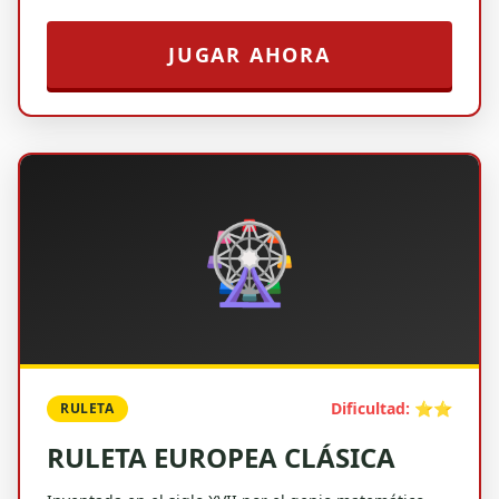
JUGAR AHORA
🎡
Dificultad: ⭐⭐
RULETA
RULETA EUROPEA CLÁSICA