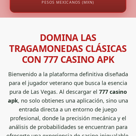
29/06/2026 JuanJa*** pego el jackpot de 34,000 MXN 🎰
PESOS MEXICANOS (MXN)
29/06/2026 JuanS*** recibio reembolso 1,360 MXN 💵
29/06/2026 JuanSe*** pego el jackpot de 228,000 MXN 💥
29/06/2026 JuanRi*** recibio bono 500 MXN 🎉
29/06/2026 JuanM*** recibio bono 1,100 MXN ✨
DOMINA LAS
29/06/2026 JuanC*** retiro exitoso 10,200 MXN ✅
TRAGAMONEDAS CLÁSICAS
29/06/2026 JuanV*** recibio reembolso 440 MXN 💵
29/06/2026 JuanA*** pego el jackpot de 58,000 MXN 💥
CON 777 CASINO APK
29/06/2026 JuanAl*** recibio reembolso 1,220 MXN 🎊
29/06/2026 JuanE*** recibio reembolso 480 MXN 🎊
Bienvenido a la plataforma definitiva diseñada
29/06/2026 JuanMa*** retiro exitoso 8,300 MXN 💸
para el jugador veterano que busca la esencia
29/06/2026 JuanJav*** retiro exitoso 3,000 MXN 💸
29/06/2026 JuanMat*** recibio reembolso 1,240 MXN 💵
pura de Las Vegas. Al descargar el
777 casino
29/06/2026 JuanAla*** gano 8,000 MXN 💰
apk
, no solo obtienes una aplicación, sino una
29/06/2026 JuanReg*** recibio bono 450 MXN 🎁
entrada directa a un entorno de juego
29/06/2026 JuanG*** gano 13,000 MXN 🏆
profesional, donde la precisión mecánica y el
29/06/2026 JuanRen*** recibio bono 550 MXN 🎁
29/06/2026 JuanJavi*** recibio reembolso 140 MXN 🎊
análisis de probabilidades se encuentran para
29/06/2026 JuanJavie*** gano 33,500 MXN 🔥
ofrecerte una experiencia de casino inigualable.