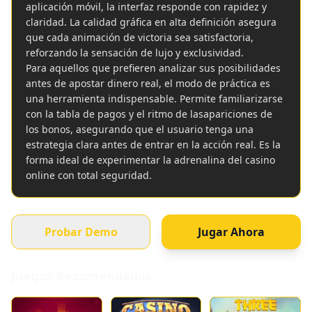
aplicación móvil, la interfaz responde con rapidez y
claridad. La calidad gráfica en alta definición asegura
que cada animación de victoria sea satisfactoria,
reforzando la sensación de lujo y exclusividad.
Para aquellos que prefieren analizar sus posibilidades
antes de apostar dinero real, el modo de práctica es
una herramienta indispensable. Permite familiarizarse
con la tabla de pagos y el ritmo de lasapariciones de
los bonos, asegurando que el usuario tenga una
estrategia clara antes de entrar en la acción real. Es la
forma ideal de experimentar la adrenalina del casino
online con total seguridad.
Probar Demo
Jugar Ahora
Juegos Recomendados