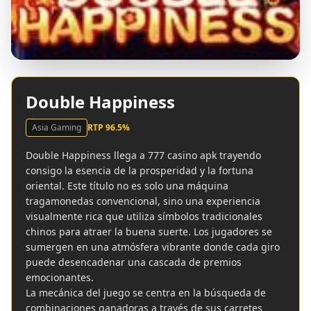
▶
Double Happiness
Asia Gaming
RTP 96.5%
Double Happiness llega a 777 casino apk trayendo
consigo la esencia de la prosperidad y la fortuna
oriental. Este título no es solo una máquina
tragamonedas convencional, sino una experiencia
visualmente rica que utiliza símbolos tradicionales
chinos para atraer la buena suerte. Los jugadores se
sumergen en una atmósfera vibrante donde cada giro
puede desencadenar una cascada de premios
emocionantes.
La mecánica del juego se centra en la búsqueda de
combinaciones ganadoras a través de sus carretes