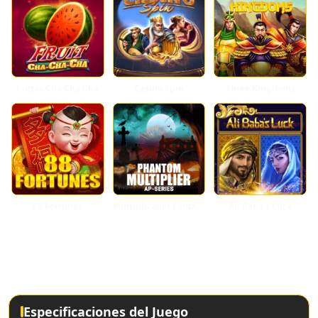
Frutas Cha Cha Cha
Casino Spin
Three Kingdoms
Multiplicador Fantasma
88 Fortunas
Ali Baba's Luck
Especificaciones del Juego